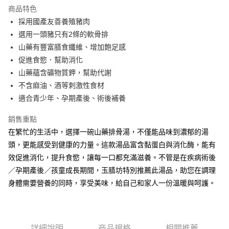
商品特色
合作金庫商業銀行
第一商業銀行
LINE Pay
採用國產友善養殖豬肉
華南商業銀行
彰化商業銀行
選用一頭豬只有2條的軟骨排
街口支付
上海商業儲蓄銀行
台北富邦商業銀行
國泰世華商業銀行
兆豐國際商業銀行
山藥有豐富膳食纖維、增加飽足感
悠遊付
臺灣中小企業銀行
台中商業銀行
促進食慾．幫助消化
匯豐（台灣）商業銀行
華泰商業銀行
山藥蘊含礦物質鉀，幫助代謝
ATM付款
聯邦商業銀行
遠東國際商業銀行
不含麻油、酒等刺激性食材
元大商業銀行
永豐商業銀行
適合青少年、孕期產後、術後補養
運送方式
玉山商業銀行
星展（台灣）商業銀行
台新國際商業銀行
中國信託商業銀行
冷凍7-11取貨(快速到店)
銷售重點
台灣樂天信用卡公司
每筆NT$215，滿NT$3,000(含以上)免運費
在繁忙的生活中，選擇一碗山藥排骨湯，不僅能品味到濃郁的湯
頭，更能感受到健康的力量。這款湯品富含黏蛋白與消化酶，能有
冷凍宅配
效促進消化，提升食慾，讓每一口都充滿滋養。不管是在疾病術後
每筆NT$215，滿NT$3,000(含以上)免運費
／孕期產後／孩童成長期間，玉膳坊特別推薦此湯品，助您在調理
離島冷凍宅配
身體需要營養的同時，享受美味，給自己和家人一份溫暖與呵護。
每筆NT$340
詳細說明
商品規格
相關推薦