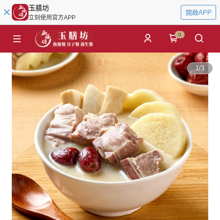
玉膳坊
開啟APP
立刻使用官方APP
0
1
/
3