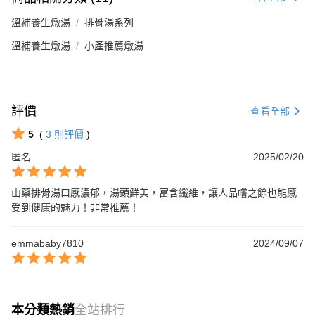
溫補養生燉湯
排骨湯系列
溫補養生燉湯
小產推薦燉湯
評價
查看全部
5
(
3
則評價
)
匿名
2025/02/20
山藥排骨湯口感濃郁，湯頭鮮美，富含纖維，讓人品嚐之餘也能感
受到健康的魅力！非常推薦！
emmababy7810
2024/09/07
本分類熱銷
全站排行