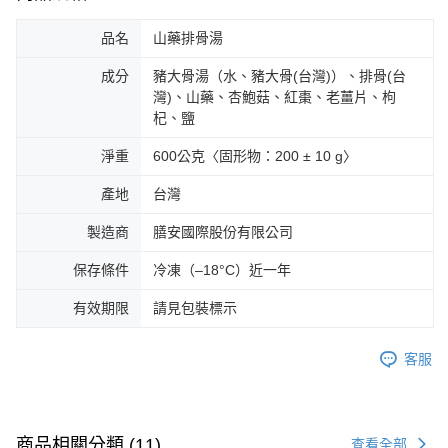
品名
山藥排骨湯
成分
豬大骨湯（水、豬大骨(台灣)）、排骨(台
灣)、山藥、杏鮑菇、紅棗、老薑片、枸
杞、鹽
淨重
600公克〈固形物：200 ± 10 g〉
產地
台灣
製造商
膳安國際股份有限公司
保存條件
冷凍（–18°C）近一年
有效期限
請見包裝標示
客服
商品相關分類 (11)
查看全部