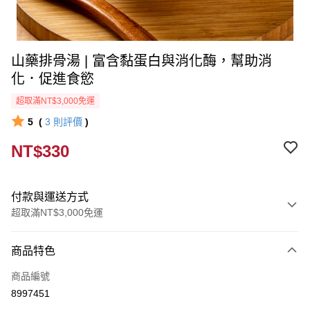
山藥排骨湯 | 富含黏蛋白與消化酶，幫助消
化．促進食慾
超取滿NT$3,000免運
5
(
3
則評價
)
NT$330
付款與運送方式
超取滿NT$3,000免運
付款方式
商品特色
信用卡一次付款
商品編號
信用卡分期付款
8997451
3 期 0 利率 每期
NT$110
21家銀行