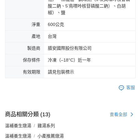
酸二鈉、5’鳥嘌呤核苷磷酸二鈉）、白胡
椒）、鹽
淨重
600公克
產地
台灣
製造商
膳安國際股份有限公司
保存條件
冷凍（–18°C）近一年
有效期限
請見包裝標示
客服
商品相關分類 (13)
查看全部
溫補養生燉湯
雞湯系列
溫補養生燉湯
小產推薦燉湯