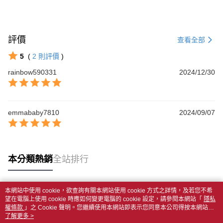
評價
查看全部
5
(
2
則評價
)
rainbow590331
2024/12/30
emmababy7810
2024/09/07
本分類熱銷
全站排行
本網站中使用 cookie，欲查詢有關本網站使用 cookie 方式之詳情，及若您不希
熱門標籤
望在電腦上使用 cookie 時應如何變更電腦的 cookie 設定，請參閱本網站「
隱私
權條款
」之 Cookie 聲明。您繼續使用本網站即表示您同意本公司得按本網站使
用條款之 Cookie 聲明使用 cookie。
了解更多 >