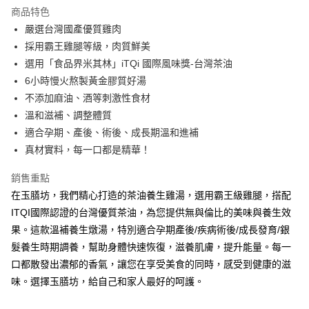
商品特色
合作金庫商業銀行
第一商業銀行
LINE Pay
嚴選台灣國產優質雞肉
華南商業銀行
彰化商業銀行
採用霸王雞腿等級，肉質鮮美
街口支付
上海商業儲蓄銀行
台北富邦商業銀行
國泰世華商業銀行
兆豐國際商業銀行
選用「食品界米其林」iTQi 國際風味獎-台灣茶油
悠遊付
臺灣中小企業銀行
台中商業銀行
6小時慢火熬製黃金膠質好湯
匯豐（台灣）商業銀行
華泰商業銀行
不添加麻油、酒等刺激性食材
ATM付款
聯邦商業銀行
遠東國際商業銀行
溫和滋補、調整體質
元大商業銀行
永豐商業銀行
適合孕期、產後、術後、成長期溫和進補
運送方式
玉山商業銀行
星展（台灣）商業銀行
真材實料，每一口都是精華！
台新國際商業銀行
中國信託商業銀行
冷凍7-11取貨(快速到店)
台灣樂天信用卡公司
每筆NT$215，滿NT$3,000(含以上)免運費
銷售重點
在玉膳坊，我們精心打造的茶油養生雞湯，選用霸王級雞腿，搭配
冷凍宅配
ITQI國際認證的台灣優質茶油，為您提供無與倫比的美味與養生效
每筆NT$215，滿NT$3,000(含以上)免運費
果。這款溫補養生燉湯，特別適合孕期產後/疾病術後/成長發育/銀
離島冷凍宅配
髮養生時期調養，幫助身體快速恢復，滋養肌膚，提升能量。每一
每筆NT$340
口都散發出濃郁的香氣，讓您在享受美食的同時，感受到健康的滋
味。選擇玉膳坊，給自己和家人最好的呵護。