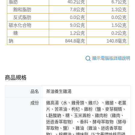
脂肪
40.2公克
6.7公克
飽和脂肪
7.8公克
1.3公克
反式脂肪
0.0公克
0.0公克
碳水化合物
9.0公克
1.5公克
糖
1.2公克
0.2公克
鈉
844.8毫克
140.8毫克
顯示電腦版詳細說明
商品規格
品名
茶油養生雞湯
成份
雞高湯〈水、雞骨頭、雞爪〉、雞腿、老薑
片、苦茶油、枸杞、雞粉（鹽、麥芽糊精、
L麩酸鈉、糖、玉米澱粉、雞肉粉（雞肉、
迷迭香萃取物）、香料、酵母萃取物（酵母
萃取物、鹽）、雞油（雞油、迷迭香萃取
物）、棕櫚油、調味劑（5’次黃嘌呤核苷磷