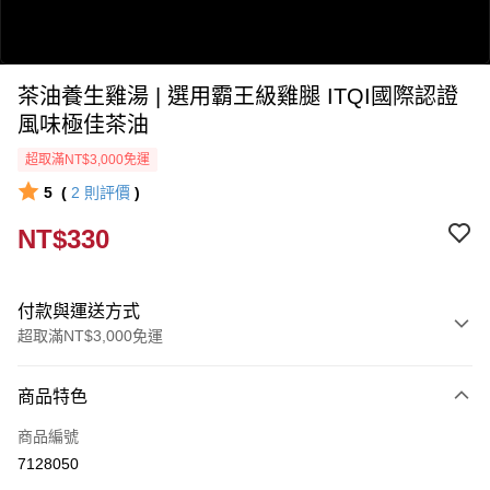
茶油養生雞湯 | 選用霸王級雞腿 ITQI國際認證
風味極佳茶油
超取滿NT$3,000免運
5
(
2
則評價
)
0:00
NT$330
/
1:16
付款與運送方式
超取滿NT$3,000免運
付款方式
商品特色
信用卡一次付款
商品編號
信用卡分期付款
7128050
3 期 0 利率 每期
NT$110
21家銀行