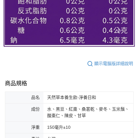
顯示電腦版詳細說明
商品規格
品名
天然草本養生飲-淨養日和
成份
水、黑豆、紅棗、桑葚乾、麥冬、玉米鬚、
酸棗仁、陳皮、甘草
淨重
150毫升±10