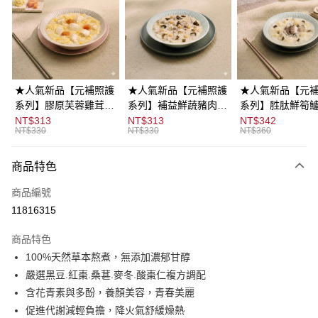
3 期 0 利率 每期
NT$50
21家銀行
合作金庫商業銀行
第一商業銀行
LINE Pay
華南商業銀行
彰化商業銀行
街口支付
上海商業儲蓄銀行
台北富邦商業銀行
國泰世華商業銀行
兆豐國際商業銀行
悠遊付
臺灣中小企業銀行
台中商業銀行
★人氣新品【元補照護
★人氣新品【元補照護
★人氣新品【元
匯豐（台灣）商業銀行
華泰商業銀行
系列】膠原芙蓉雞茸粥
系列】補益鮮蔬豬肉粥
系列】胜肽鮮筍
ATM付款
聯邦商業銀行
遠東國際商業銀行
300g*2入/盒｜關鍵營
300g*2入/盒｜關鍵營
300g*2入/盒｜
NT$313
NT$313
NT$342
元大商業銀行
永豐商業銀行
NT$330
NT$330
NT$360
養補給必備，添加膠原
養補充必備，添加膠原
養補給必備，添
運送方式
玉山商業銀行
星展（台灣）商業銀行
胜肽蛋白.酵母β-葡聚
胜肽蛋白．L麩醯胺
胜肽蛋白.水溶性
台新國際商業銀行
中國信託商業銀行
醣，增強體力，調整生
酸，補充能量，增強體
纖維，補充能量
宅配
商品特色
台灣樂天信用卡公司
理機能
力
體力，幫助維持
每筆NT$105，滿NT$2,000(含以上)免運費
商品編號
機能
11816315
離島宅配
每筆NT$280
商品特色
100%天然草本熬煮，無添加濃郁甘醇
嚴選黑豆.紅棗.桑葚.麥冬.酸棗仁複方調配
含花青素與多酚，養顏美容，青春美麗
促進代謝減輕負擔，降火氣舒緩燥熱