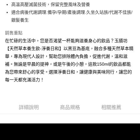
高溫高壓滅菌技術，保留完整風味及營養
適合病後代謝調理.備孕/孕期/產後調理.久坐久站族/代謝不佳族/
銀髮養生
銷售重點
在忙碌的生活中，您是否渴望一杯能夠滋養身心的飲品？玉膳坊
【天然草本養生飲-淨養日和】以黑豆為基底，融合多種天然草本精
華，專為現代人設計，幫助您排除體內負擔，促進代謝，溫和滋
補。無論是早晨的提神，或是午後的小憩，這款150ml的飲品都能
為您帶來舒心的享受。選擇淨養日和，讓健康與美味同行，讓您的
每一天都充滿活力！
詳細說明
商品規格
相關推薦