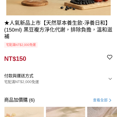
★人氣新品上市【天然草本養生飲-淨養日和】
(150ml) 黑豆複方淨化代謝，排除負擔，溫和滋
補
宅配滿NT$2,000免運
NT$150
付款與運送方式
宅配滿NT$2,000免運
付款方式
信用卡一次付款
商品加價購 (6)
查看全部
信用卡分期付款