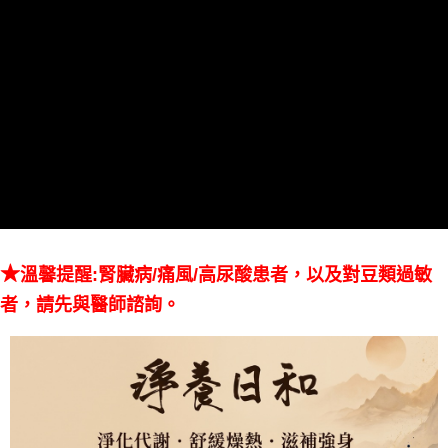
★
溫馨提醒:腎臟病/痛風/高尿酸患者，以及對豆類過敏
者，請先與醫師諮詢。