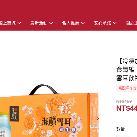
線上商城
最新活動
名人推薦
安心承諾
關於
【冷凍
食纖維
雪耳飲禮
宅配滿NT$
NT$499
NT$4
數量