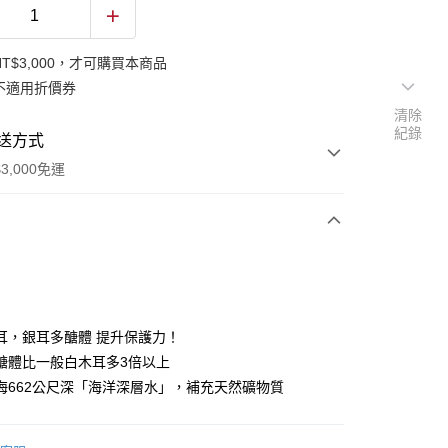
T$3,000，才可購買本商品
不適用折價券
清除
紀錄
送方式
3,000免運
次付款
期付款
0 利率 每期
NT$149
21家銀行
耳，銀耳多醣體 提升保護力！
庫商業銀行
第一商業銀行
醣體比一般白木耳多3倍以上
業銀行
彰化商業銀行
海662公尺深「海洋深層水」，補充天然礦物質
業儲蓄銀行
台北富邦商業銀行
華商業銀行
兆豐國際商業銀行
小企業銀行
台中商業銀行