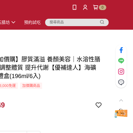
0
玉膳坊
預約試吃
加價購】膠質滿溢 養顏美容｜水溶性膳
 調整體質 提升代謝【優補達人】海礦
盒(196ml/6入)
3,000免運
加價購商品
49