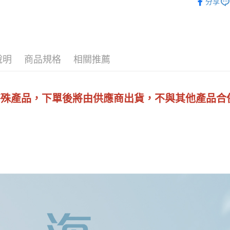
分享
匯豐（
全盈+PAY
聯邦商
元大商
ATM付款
玉山商
台新國
說明
商品規格
相關推薦
台灣樂
運送方式
冷凍宅配
特殊產品，下單後將由供應商出貨，不與其他產品合
每筆NT$2
離島冷凍
每筆NT$3