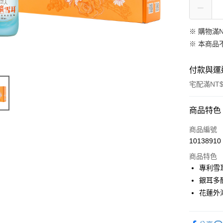
※ 購物滿N
※ 本商品
付款與運
宅配滿NT$
付款方式
商品特色
信用卡一
商品編號
10138910
信用卡分
商品特色
3 期 
專利雪
合作金
銀耳多
LINE Pay
華南商
花蓮外
街口支付
上海商
國泰世
悠遊付
臺灣中